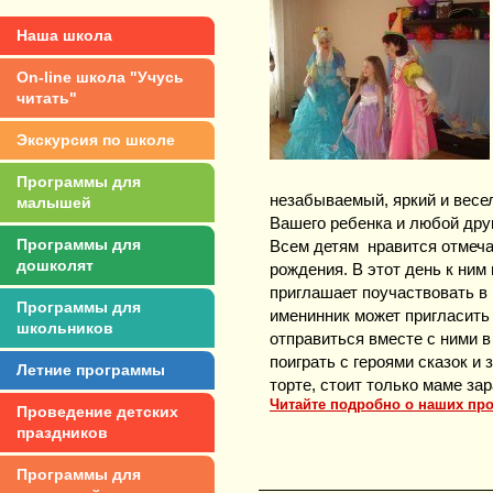
Наша школа
On-line школа "Учусь
читать"
Экскурсия по школе
Программы для
незабываемый, яркий и весе
малышей
Вашего ребенка и любой друг
Программы для
Всем детям нравится отмечат
дошколят
рождения. В этот день к ним
приглашает поучаствовать в
Программы для
именинник может пригласить 
школьников
отправиться вместе с ними в
поиграть с героями сказок и
Летние программы
торте, стоит только маме зар
Читайте подробно о наших пр
Проведение детских
праздников
Программы для