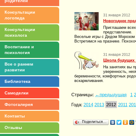
родителей
Консультации
31 января 2012
логопеда
Новогоднее пре
Приглашаем всех 
Консультации
представление.
психолога
Веселые игры с Дедом Морозом 
Встретимся на празнике. Похохо
Воспитание и
психология
31 января 2012
Школа будущих 
Все о раннем
На занятиях вы п
развитии
уверенность, не
беременности, комфортных родов
вскармливания.
Библиотека
Самоделки
Страницы:
←предыдущая
1
Фотогалерея
Года:
2014
2013
2012
2011
201
Контакты
Поделиться…
Отзывы