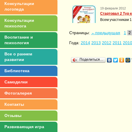
Консультации
19 февраля 2012
логопеда
Стартовал 2 Тур 
Всем участникам 1
Консультации
психолога
Страницы:
←предыдущая
1
2
Воспитание и
Года:
2014
2013
2012
2011
201
психология
Все о раннем
развитии
Поделиться…
Библиотека
Самоделки
Фотогалерея
Контакты
Отзывы
Развивающая игра