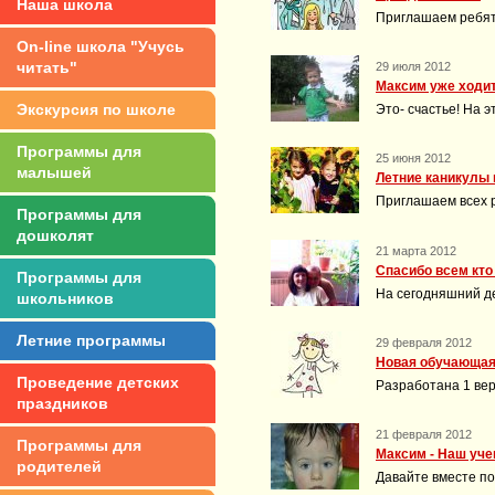
Наша школа
Приглашаем ребят
On-line школа "Учусь
читать"
29 июля 2012
Максим уже ходит
Экскурсия по школе
Это- счастье! На 
Программы для
25 июня 2012
малышей
Летние каникулы 
Приглашаем всех р
Программы для
дошколят
21 марта 2012
Спасибо всем кто
Программы для
На сегодняшний д
школьников
Летние программы
29 февраля 2012
Новая обучающая
Проведение детских
Разработана 1 ве
праздников
21 февраля 2012
Программы для
Максим - Наш уче
родителей
Давайте вместе п