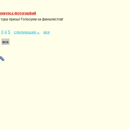
конкурса фотографий
 тура призы! Голосуем за финалистов!
3
4
5
следующая→
все
0
все