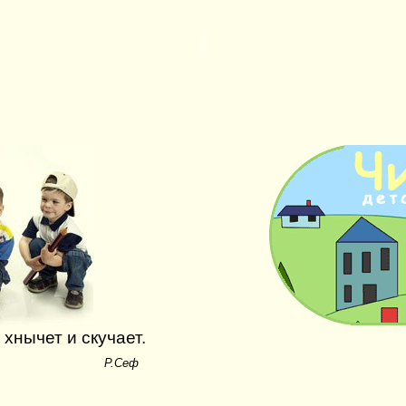
 хнычет и скучает.
Р.Сеф